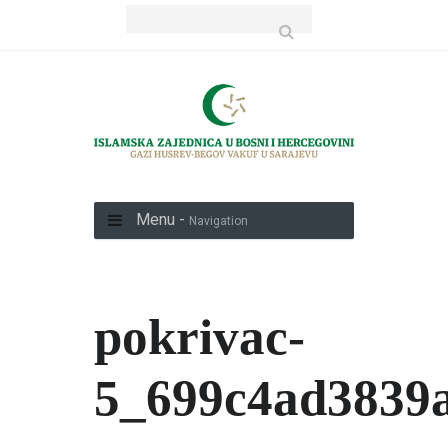
Menu -
Navigation
pokrivac-
5_699c4ad3839