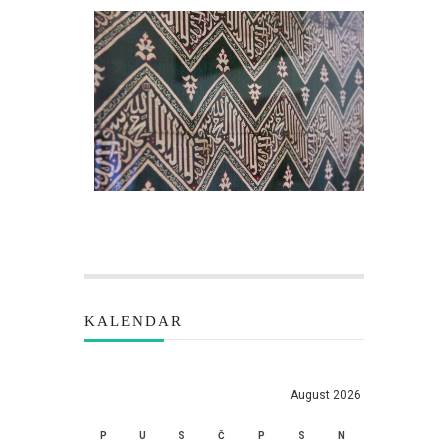
KALENDAR
August 2026
P
U
S
Č
P
S
N