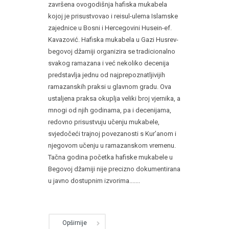
završena ovogodišnja hafiska mukabela
kojoj je prisustvovao i reisul-ulema Islamske
zajednice u Bosni i Hercegovini Husein-ef.
Kavazović. Hafiska mukabela u Gazi Husrev-
begovoj džamiji organizira se tradicionalno
svakog ramazana i već nekoliko decenija
predstavlja jednu od najprepoznatljivijih
ramazanskih praksi u glavnom gradu. Ova
ustaljena praksa okuplja veliki broj vjernika, a
mnogi od njih godinama, pa i decenijama,
redovno prisustvuju učenju mukabele,
svjedočeći trajnoj povezanosti s Kur’anom i
njegovom učenju u ramazanskom vremenu.
Tačna godina početka hafiske mukabele u
Begovoj džamiji nije precizno dokumentirana
u javno dostupnim izvorima.......
Opširnije