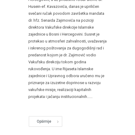
Husein-ef. Kavazovića, danas je upriličen
svečani ručak povodom završetka mandata
dr. hfz. Senaida Zajimovića na poziciji
direktora Vakufske direkcije Islamske
zajednice u Bosni i Hercegovini. Susret je
protekao u atmosferi zahvalnosti, uvažavanja
i iskrenog poštovanja za dugogodišnji rad i
predanost kojom je dr. Zajimović vodio
Vakufsku direkciju tokom godina
rukovođenja. U ime Rijaseta Islamske
zajednice i Upravnog odbora uručeno mu je
priznanje za izuzetne doprinose u razvoju
vakufske misije, realizaciji kapitalnih
projekata i jačanju institucionalnih......
Opširnije