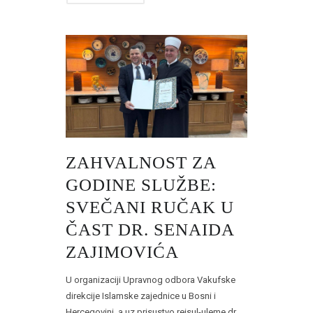
ZAHVALNOST ZA
GODINE SLUŽBE:
SVEČANI RUČAK U
ČAST DR. SENAIDA
ZAJIMOVIĆA
U organizaciji Upravnog odbora Vakufske
direkcije Islamske zajednice u Bosni i
Hercegovini, a uz prisustvo reisul-uleme dr.