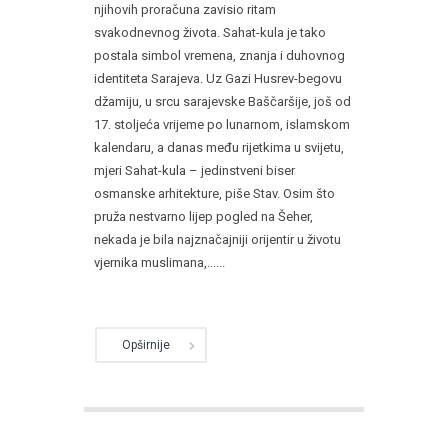
njihovih proračuna zavisio ritam
svakodnevnog života. Sahat-kula je tako
postala simbol vremena, znanja i duhovnog
identiteta Sarajeva. Uz Gazi Husrev-begovu
džamiju, u srcu sarajevske Baščaršije, još od
17. stoljeća vrijeme po lunarnom, islamskom
kalendaru, a danas među rijetkima u svijetu,
mjeri Sahat-kula – jedinstveni biser
osmanske arhitekture, piše Stav. Osim što
pruža nestvarno lijep pogled na Šeher,
nekada je bila najznačajniji orijentir u životu
vjernika muslimana,......
Opširnije