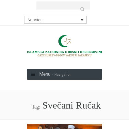
Bosnian
Menu -
Navigation
Svečani Ručak
Tag: