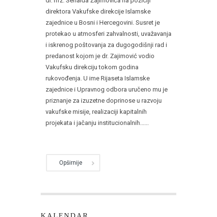
dr. hfz. Senaida Zajimovića na poziciji
direktora Vakufske direkcije Islamske
zajednice u Bosni i Hercegovini. Susret je
protekao u atmosferi zahvalnosti, uvažavanja
i iskrenog poštovanja za dugogodišnji rad i
predanost kojom je dr. Zajimović vodio
Vakufsku direkciju tokom godina
rukovođenja. U ime Rijaseta Islamske
zajednice i Upravnog odbora uručeno mu je
priznanje za izuzetne doprinose u razvoju
vakufske misije, realizaciji kapitalnih
projekata i jačanju institucionalnih......
Opširnije
KALENDAR