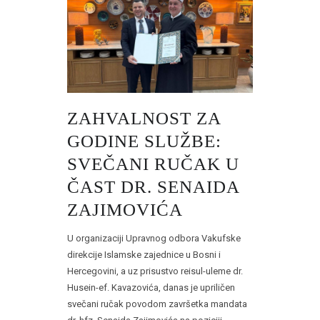
ZAHVALNOST ZA
GODINE SLUŽBE:
SVEČANI RUČAK U
ČAST DR. SENAIDA
ZAJIMOVIĆA
U organizaciji Upravnog odbora Vakufske
direkcije Islamske zajednice u Bosni i
Hercegovini, a uz prisustvo reisul-uleme dr.
Husein-ef. Kavazovića, danas je upriličen
svečani ručak povodom završetka mandata