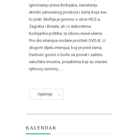
ignorisanju prava Bošnjaka, nametanju
etnički zatvorenog prostora i šutnji koja sve
to prati. Muftija je govorio o ulozi HDZ-a,
Zagreba i Brisela, ali i o slabostima
bošnjačke politike, te izboru reisul-uleme.
Prvi dio intervjua možete pročitati OVDJE. U
drugom dijelu intervjua, koji je pred vama,
Dedović govori o borbi za povrat i zaštitu
vakufske imovine, projektima koji su vraćeni
njihovoj izvornoj......
Opširnije
KALENDAR