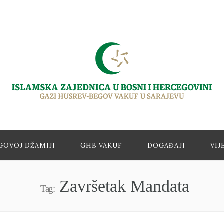
GOVOJ DŽAMIJI
GHB VAKUF
DOGAĐAJI
VIJ
Završetak Mandata
Tag: