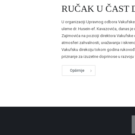
RUČAK U ČAST 
U organizaciji Upravnog odbora Vakufske di
uleme dr. Husein-ef. Kavazovića, danas je
Zajimovića na poziciji direktora Vakufske 
atmosferi zahvalnosti, uvažavanja i iskre
Vakufsku direkciju tokom godina rukovođe
priznanje za izuzetne doprinose u razvoju vak
Opširnije