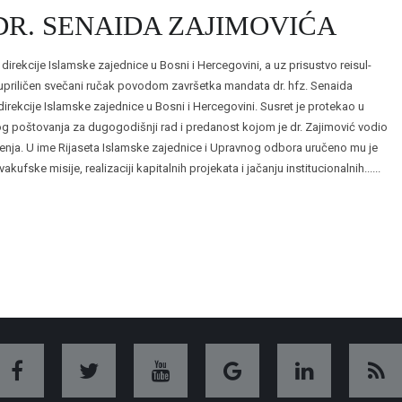
DR. SENAIDA ZAJIMOVIĆA
rekcije Islamske zajednice u Bosni i Hercegovini, a uz prisustvo reisul-
 upriličen svečani ručak povodom završetka mandata dr. hfz. Senaida
direkcije Islamske zajednice u Bosni i Hercegovini. Susret je protekao u
nog poštovanja za dugogodišnji rad i predanost kojom je dr. Zajimović vodio
nja. U ime Rijaseta Islamske zajednice i Upravnog odbora uručeno mu je
ufske misije, realizaciji kapitalnih projekata i jačanju institucionalnih......