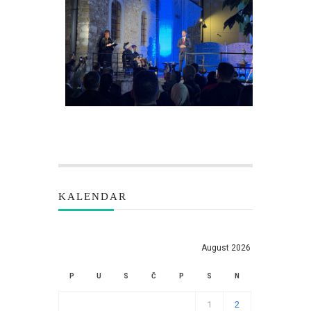
KALENDAR
August 2026
P
U
S
Č
P
S
N
1
2