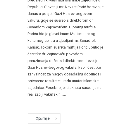
predsjednik Mešihata Islamske zajednice u
Republici Sloveniji mr. Nevzet Porić boravio je
danas u posjeti Gazi Husrev-begovom
vakufu, gdje se susreo s direktorom dr.
Senaidom Zajimovićem. U pratnji muftije
Porića bio je glavni imam Muslimanskog
kulturnog centra u Ljubljani mr. Senad-ef.
Karišik. Tokom susreta muftija Porić uputio je
čestitke dr. Zajimoviću povodom
preuzimanja dužnosti direktora/mutevelije
Gazi Husrev-begovog vakufa, kao i čestitke i
zahvalnost za njegov dosadašnji doprinos i
ostvarene rezultate u radu unutar Islamske
zajednice. Posebno je istaknuta saradnja na
realizaciji vakufskih......
Opširnije