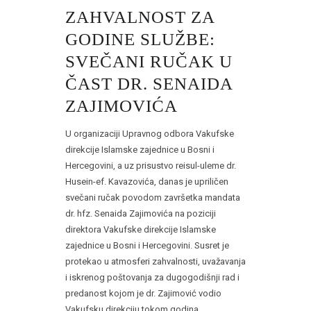
ZAHVALNOST ZA
GODINE SLUŽBE:
SVEČANI RUČAK U
ČAST DR. SENAIDA
ZAJIMOVIĆA
U organizaciji Upravnog odbora Vakufske
direkcije Islamske zajednice u Bosni i
Hercegovini, a uz prisustvo reisul-uleme dr.
Husein-ef. Kavazovića, danas je upriličen
svečani ručak povodom završetka mandata
dr. hfz. Senaida Zajimovića na poziciji
direktora Vakufske direkcije Islamske
zajednice u Bosni i Hercegovini. Susret je
protekao u atmosferi zahvalnosti, uvažavanja
i iskrenog poštovanja za dugogodišnji rad i
predanost kojom je dr. Zajimović vodio
Vakufsku direkciju tokom godina