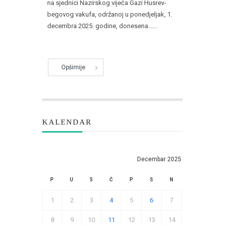
na sjednici Nazirskog vijeća Gazi Husrev-
begovog vakufa, održanoj u ponedjeljak, 1.
decembra 2025. godine, donesena......
Opširnije
KALENDAR
Decembar 2025
P
U
S
Č
P
S
N
1
2
3
4
5
6
7
8
9
10
11
12
13
14