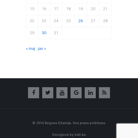
15
16
17
18
19
20
21
22
23
24
25
26
27
28
29
30
31
« maj
jan »
© 2016 Begova Džamija. Sva prava pridržana.
Designed by bikt.ba