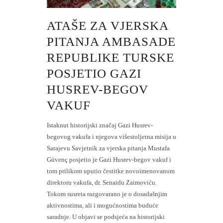
ATAŠE ZA VJERSKA
PITANJA AMBASADE
REPUBLIKE TURSKE
POSJETIO GAZI
HUSREV-BEGOV
VAKUF
Istaknut historijski značaj Gazi Husrev-
begovog vakufa i njegova višestoljetna misija u
Sarajevu Savjetnik za vjerska pitanja Mustafa
Güvenç posjetio je Gazi Husrev-begov vakuf i
tom prilikom uputio čestitke novoimenovanom
direktoru vakufa, dr. Senaidu Zaimoviću.
Tokom susreta razgovarano je o dosadašnjim
aktivnostima, ali i mogućnostima buduće
saradnje. U objavi se podsjeća na historijski