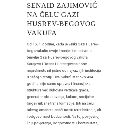
SENAID ZAJIMOVIĆ
NA ČELU GAZI
HUSREV-BEGOVOG
VAKUFA
Od 1531. godine, kada je veliki Gazi Husrev-
beg uvakufio svoje imanje i time stvorio
temelje Gazi Husrev-begovog vakufa,
Sarajevo i Bosna i Hercegovina nose
neprekinutu nit jedne od najvažnijih institucija
u našoj historiji. Ovaj vakuf, star oko 494
godina, nije samo upravna i finansijska
struktura već duhovna vertikala grada,
generator obrazovanja, kulture, socijalne
brige i urbane transformacije. Biti na čelu
takvog amaneta znači nositi teret historije, ali
i odgovornost budućnosti. Na toj povijesnoj
liniji povjerenja, odgovornosti i kontinuiteta,