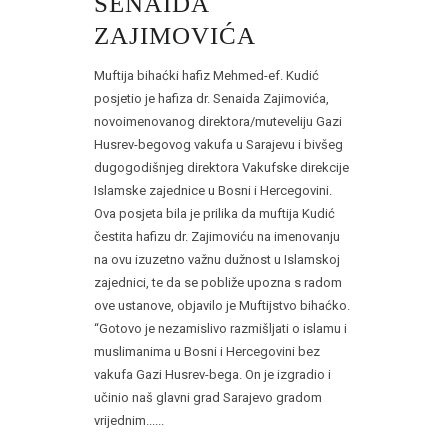
SENAIDA
ZAJIMOVIĆA
Muftija bihaćki hafiz Mehmed-ef. Kudić
posjetio je hafiza dr. Senaida Zajimovića,
novoimenovanog direktora/muteveliju Gazi
Husrev-begovog vakufa u Sarajevu i bivšeg
dugogodišnjeg direktora Vakufske direkcije
Islamske zajednice u Bosni i Hercegovini.
Ova posjeta bila je prilika da muftija Kudić
čestita hafizu dr. Zajimoviću na imenovanju
na ovu izuzetno važnu dužnost u Islamskoj
zajednici, te da se pobliže upozna s radom
ove ustanove, objavilo je Muftijstvo bihaćko.
“Gotovo je nezamislivo razmišljati o islamu i
muslimanima u Bosni i Hercegovini bez
vakufa Gazi Husrev-bega. On je izgradio i
učinio naš glavni grad Sarajevo gradom
vrijednim......