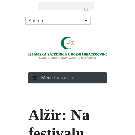
Bosnian
Menu -
Navigation
Alžir: Na
festivalu