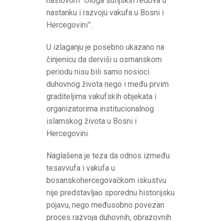
naslovom “Uloga sufijskih redova u
nastanku i razvoju vakufa u Bosni i
Hercegovini”.
U izlaganju je posebno ukazano na
činjenicu da derviši u osmanskom
periodu nisu bili samo nosioci
duhovnog života nego i među prvim
graditeljima vakufskih objekata i
organizatorima institucionalnog
islamskog života u Bosni i
Hercegovini.
Naglašena je teza da odnos između
tesavvufa i vakufa u
bosanskohercegovačkom iskustvu
nije predstavljao sporednu historijsku
pojavu, nego međusobno povezan
proces razvoja duhovnih, obrazovnih