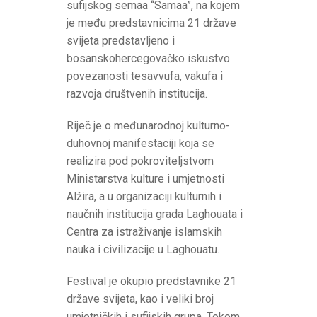
sufijskog semaa “Samaa”, na kojem
je među predstavnicima 21 države
svijeta predstavljeno i
bosanskohercegovačko iskustvo
povezanosti tesavvufa, vakufa i
razvoja društvenih institucija.
Riječ je o međunarodnoj kulturno-
duhovnoj manifestaciji koja se
realizira pod pokroviteljstvom
Ministarstva kulture i umjetnosti
Alžira, a u organizaciji kulturnih i
naučnih institucija grada Laghouata i
Centra za istraživanje islamskih
nauka i civilizacije u Laghouatu.
Festival je okupio predstavnike 21
države svijeta, kao i veliki broj
umjetničkih i sufijskih grupa. Tokom