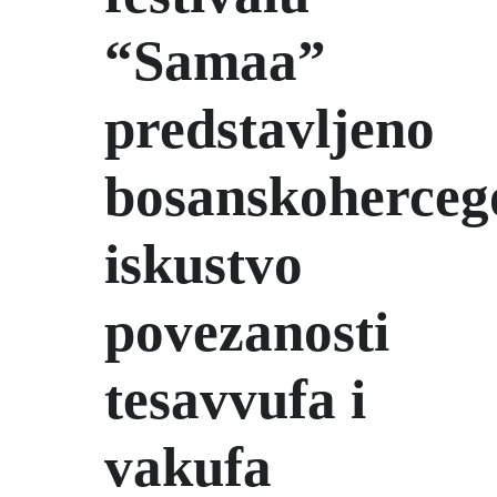
“Samaa”
predstavljeno
bosanskoherceg
iskustvo
povezanosti
tesavvufa i
vakufa