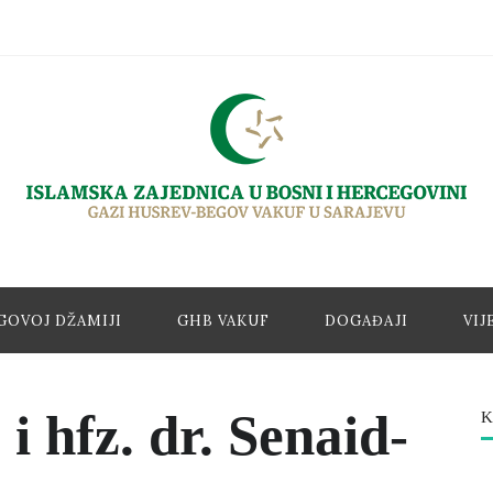
GOVOJ DŽAMIJI
GHB VAKUF
DOGAĐAJI
VIJ
i hfz. dr. Senaid-