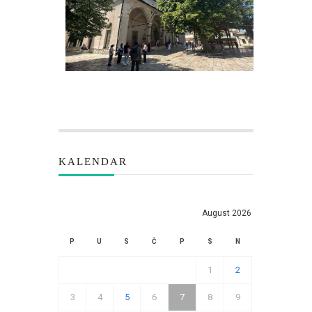
KALENDAR
August 2026
P
U
S
Č
P
S
N
1
2
3
4
5
6
7
8
9