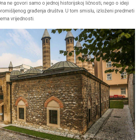
Ona ne govori samo o jednoj historijskoj ličnosti, nego o ideji
promišljenog građenja društva. U tom smislu, izloženi predmeti
ema vrijednosti.