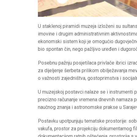
U staklenoj piramidi muzeja izloženi su sultans
imovine i drugim administrativnim aktivnostim
ekonomski sistem koji je omogućio dugovječno
bio spontan čin, nego pažljivo uređen i dugoro
Posebnu pažnju posjetilaca privlače ibrici izr
za dijeljenje šerbeta prilikom obilježavanja m
o važnosti zajedništva, gostoprimstva i socijal
U muzejskoj postavci nalaze se i instrumenti 
precizno računanje vremena dnevnih namaza p
naučnog znanja i astronomske prakse u Sarajevu
Postavku upotpunjuju tematske prostorije: so
vakufa, prostor za projekciju dokumentarnog fi
dokumentacijom ratnih oštećenja, prostorija 