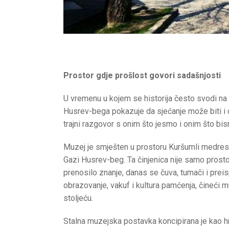
Prostor gdje prošlost govori sadašnjosti
U vremenu u kojem se historija često svodi na u
Husrev-bega pokazuje da sjećanje može biti i 
trajni razgovor s onim što jesmo i onim što bis
Muzej je smješten u prostoru Kuršumli medrese,
Gazi Husrev-beg. Ta činjenica nije samo prost
prenosilo znanje, danas se čuva, tumači i prei
obrazovanje, vakuf i kultura pamćenja, čineći m
stoljeću.
Stalna muzejska postavka koncipirana je kao h