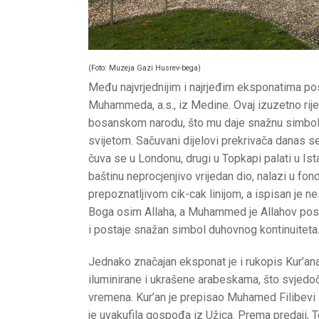
(Foto: Muzeja Gazi Husrev-bega)
Među najvrjednijim i najrjeđim eksponatima p
Muhammeda, a.s., iz Medine. Ovaj izuzetno rije
bosanskom narodu, što mu daje snažnu simbol
svijetom. Sačuvani dijelovi prekrivača danas se
čuva se u Londonu, drugi u Topkapi palati u Is
baštinu neprocjenjivo vrijedan dio, nalazi u f
prepoznatljivom cik-cak linijom, a ispisan je 
Boga osim Allaha, a Muhammed je Allahov posla
i postaje snažan simbol duhovnog kontinuiteta
Jednako značajan eksponat je i rukopis Kur’ana
iluminirane i ukrašene arabeskama, što svjedoč
vremena. Kur’an je prepisao Muhamed Filibevi i
je uvakufila gospođa iz Užica. Prema predaji, T