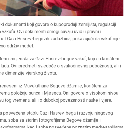
ki dokumenti koji govore o kupoprodaji zemljišta, regulaciji
a vakufa. Ovi dokumenti omogućavaju uvid u pravni i
st Gazi Husrev-begovih zadužbina, pokazujući da vakuf nije
čno održiv model.
ađeni namjenski za Gazi Husrev-begov vakuf, koji su korišteni
evluda. Ovi predmeti svjedoče o svakodnevnoj pobožnosti, ali i
ne dimenzije vjerskog života.
preneseni iz Muvekithane Begove džamije, korišteni za
rema položaju sunca i Mjeseca. Oni govore o visokom nivou
 tog vremena, ali i o dubokoj povezanosti nauke i vjere.
ba posvećena stablu Gazi Husrev-bega i razvoju njegovog
lma, soba sa starim fotografijama Begove džamije i
s vakufnamama, kao i soba posvećena poznatim medresanlijama