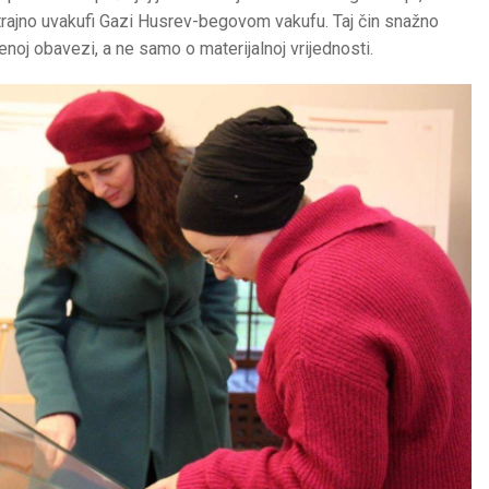
is trajno uvakufi Gazi Husrev-begovom vakufu. Taj čin snažno
enoj obavezi, a ne samo o materijalnoj vrijednosti.