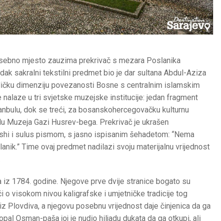
osebno mjesto zauzima prekrivač s mezara Poslanika
dak sakralni tekstilni predmet bio je dar sultana Abdul-Aziza
ičku dimenziju povezanosti Bosne s centralnim islamskim
 nalaze u tri svjetske muzejske institucije: jedan fragment
tanbulu, dok se treći, za bosanskohercegovačku kulturnu
ondu Muzeja Gazi Husrev-bega. Prekrivač je ukrašen
neshi i sulus pismom, s jasno ispisanim šehadetom: “Nema
nik.” Time ovaj predmet nadilazi svoju materijalnu vrijednost
.
 iz 1784. godine. Njegove prve dvije stranice bogato su
i o visokom nivou kaligrafske i umjetničke tradicije tog
z Plovdiva, a njegovu posebnu vrijednost daje činjenica da ga
opal Osman-paša joj je nudio hiljadu dukata da ga otkupi, ali