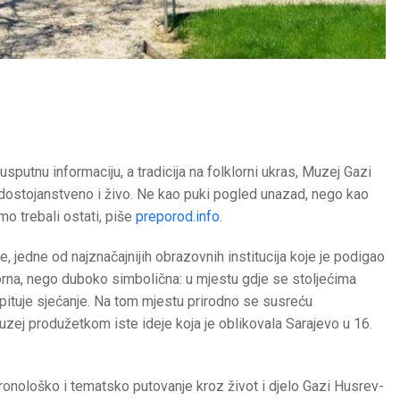
sputnu informaciju, a tradicija na folklorni ukras, Muzej Gazi
dostojanstveno i živo. Ne kao puki pogled unazad, nego kao
mo trebali ostati, piše
preporod.info
.
 jedne od najznačajnijih obrazovnih institucija koje je podigao
orna, nego duboko simbolična: u mjestu gdje se stoljećima
spituje sjećanje. Na tom mjestu prirodno se susreću
uzej produžetkom iste ideje koja je oblikovala Sarajevo u 16.
ronološko i tematsko putovanje kroz život i djelo Gazi Husrev-