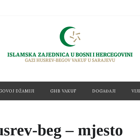
GOVOJ DŽAMIJI
GHB VAKUF
DOGAĐAJI
VIJ
srev-beg – mjesto