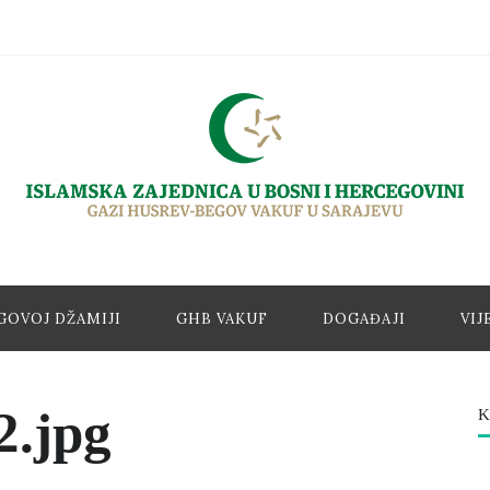
GOVOJ DŽAMIJI
GHB VAKUF
DOGAĐAJI
VIJ
2.jpg