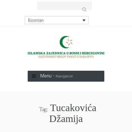
Bosnian
Menu -
Navigation
Tucakovića
Tag:
Džamija