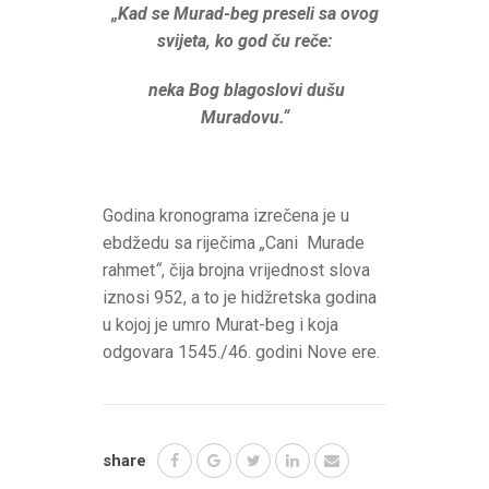
„Kad se Murad-beg preseli sa ovog
svijeta, ko god ču reče:
neka Bog blagoslovi dušu
Muradovu.“
Godina kronograma izrečena je u
ebdžedu sa riječima
„
Cani Murade
rahmet
“
, čija brojna vrijednost slova
iznosi 952, a to je hidžretska godina
u kojoj je umro Murat-beg i koja
odgovara 1545./46. godini Nove ere.
share