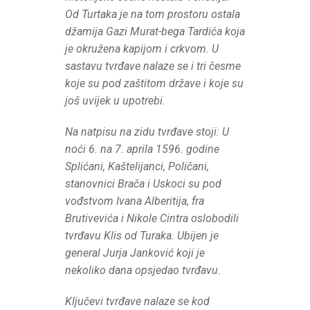
Od Turtaka je na tom prostoru ostala
džamija Gazi Murat-bega Tardića koja
je okružena kapijom i crkvom. U
sastavu tvrđave nalaze se i tri česme
koje su pod zaštitom države i koje su
još uvijek u upotrebi.
Na natpisu na zidu tvrđave stoji: U
noći 6. na 7. aprila 1596. godine
Splićani, Kaštelijanci, Poličani,
stanovnici Brača i Uskoci su pod
vođstvom Ivana Alberitija, fra
Brutivevića i Nikole Cintra oslobodili
tvrđavu Klis od Turaka. Ubijen je
general Jurja Janković koji je
nekoliko dana opsjedao tvrđavu.
Ključevi tvrđave nalaze se kod