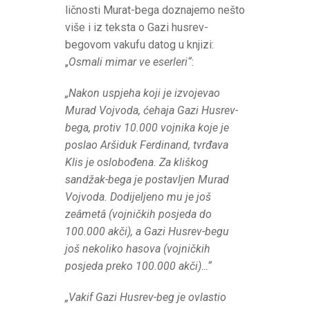
ličnosti Murat-bega doznajemo nešto
više i iz teksta o Gazi husrev-
begovom vakufu datog u knjizi:
„
Osmali mimar ve eserleri“
:
„Nakon uspjeha koji je izvojevao
Murad Vojvoda, ćehaja Gazi Husrev-
bega, protiv 10.000 vojnika koje je
poslao Aršiduk Ferdinand, tvrđava
Klis je oslobođena. Za kliškog
sandžak-bega je postavljen Murad
Vojvoda. Dodijeljeno mu je još
zeâmetâ (vojničkih posjeda do
100.000 akči), a Gazi Husrev-begu
još nekoliko hasova (vojničkih
posjeda preko 100.000 akči)…“
„Vakif Gazi Husrev-beg je ovlastio