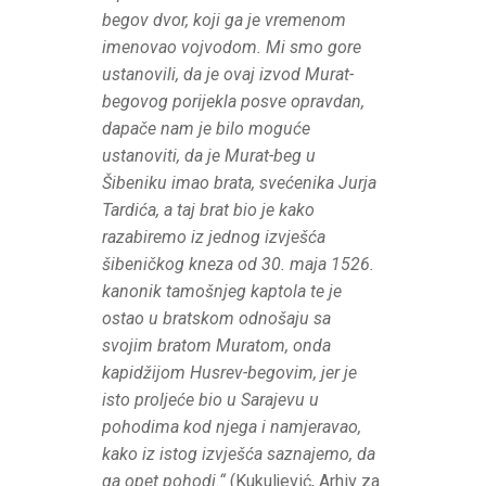
begov dvor, koji ga je vremenom
imenovao vojvodom. Mi smo gore
ustanovili, da je ovaj izvod Murat-
begovog porijekla posve opravdan,
dapače nam je bilo moguće
ustanoviti, da je Murat-beg u
Šibeniku imao brata, svećenika Jurja
Tardića, a taj brat bio je kako
razabiremo iz jednog izvješća
šibeničkog kneza od 30. maja 1526.
kanonik tamošnjeg kaptola te je
ostao u bratskom odnošaju sa
svojim bratom Muratom, onda
kapidžijom Husrev-begovim, jer je
isto proljeće bio u Sarajevu u
pohodima kod njega i namjeravao,
kako iz istog izvješća saznajemo, da
ga opet pohodi.“
(Kukuljević, Arhiv za