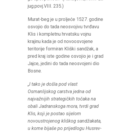
jug.povj.VIII. 235.)
Murat-beg je u proljeće 1527. godine
osvojio do tada neosvojivu tvrđavu
Klis i kompletnu hrvatsku vojnu
krajinu kada je od novoosvojene
teritorije formiran Kliški sandžak, a
pred kraj iste godine osvojio je i grad
Jajce, jedini do tada neosvojeni dio
Bosne.
„I tako je došla pod vlast
Osmanlijskog carstva jedna od
najvažnijih strategičkih točaka na
obali Jadranskoga mora, tvrdi grad
Klis, koji je postao sijelom
novoustrojenog kliškog sandžakata,
u kome bijaše po prijedlogu Husrev-