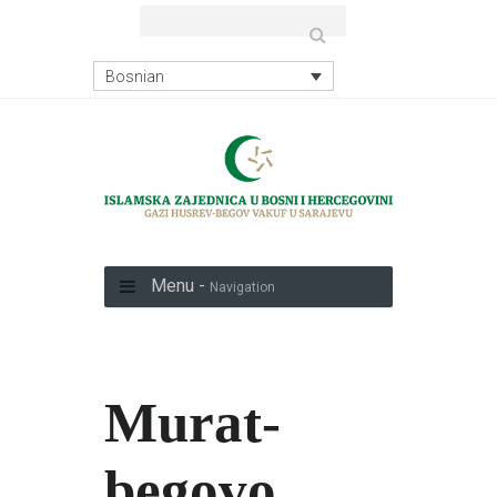
Bosnian
Menu -
Navigation
Murat-
begovo