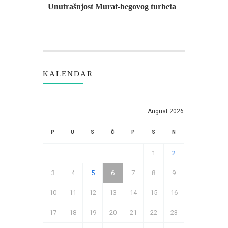
Unutrašnjost Murat-begovog turbeta
KALENDAR
August 2026
P
U
S
Č
P
S
N
1
2
3
4
5
6
7
8
9
10
11
12
13
14
15
16
17
18
19
20
21
22
23