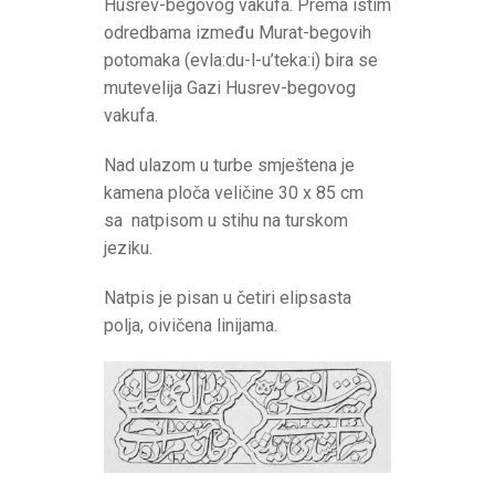
Husrev-begovog vakufa. Prema istim
odredbama između Murat-begovih
potomaka (evla:du-l-u’teka:i) bira se
mutevelija Gazi Husrev-begovog
vakufa.
Nad ulazom u turbe smještena je
kamena ploča veličine 30 x 85 cm
sa natpisom u stihu na turskom
jeziku.
Natpis je pisan u četiri elipsasta
polja, oivičena linijama.