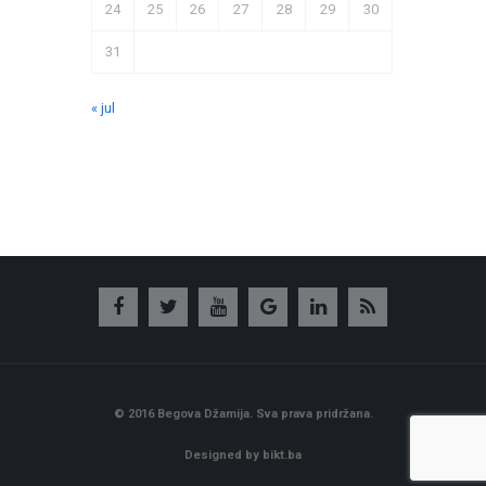
24
25
26
27
28
29
30
31
« jul
© 2016 Begova Džamija. Sva prava pridržana.
Designed by bikt.ba