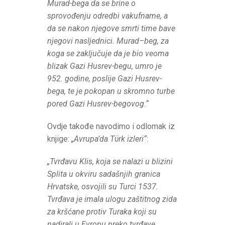
Murad-bega da se brine o
sprovođenju odredbi vakufname, a
da se nakon njegove smrti time bave
njegovi nasljednici. Murad–beg, za
koga se zaključuje da je bio veoma
blizak Gazi Husrev-begu, umro je
952. godine, poslije Gazi Husrev-
bega, te je pokopan u skromno turbe
pored Gazi Husrev-begovog.“
Ovdje takođe navodimo i odlomak iz
knjige:
„Avrupa’da Tϋrk izleri“
:
„Tvrđavu Klis, koja se nalazi u blizini
Splita u okviru sadašnjih granica
Hrvatske, osvojili su Turci 1537.
Tvrđava je imala ulogu zaštitnog zida
za kršćane protiv Turaka koji su
nadirali u Evropu preko tvrđave