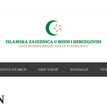
GOVOJ DŽAMIJI
GHB VAKUF
DOGAĐAJI
VIJ
N